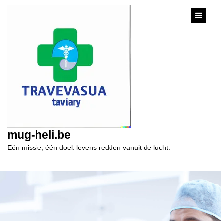
content
mug-heli.be
Eén missie, één doel: levens redden vanuit de lucht.