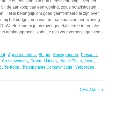
ntie en eerlijkheid in hun dienstverlening. Over het
 bij de aankoop van een woning, zoals notariskosten,
n. Het is belangrijk om goed geïnformeerd te zijn over
n bij het budgetteren voor de aankoop van een woning
DeWaele kunnen je hierover gedetailleerde informatie
 het aankoopproces, zodat je niet voor verrassingen komt
ent
,
Appartementen
,
België
,
Bouwgronden
,
Dewaele
,
,
Gezinswoning
,
Groen
,
Huizen
,
Ideale Thuis
,
Luxe
,
g
,
Te Koop
,
Transparante Communicatie
,
Verborgen
Next Article