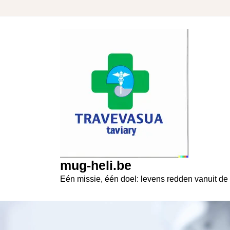
Skip
to
content
mug-heli.be
Eén missie, één doel: levens redden vanuit de 