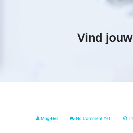
Vind jouw
Mug-Heli
No Comment Yet
11