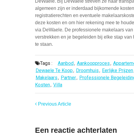
DeWaele. Bij DeWaele streven ze naar transpara
algemeen zijn er inderdaad bijkomende kosten
registratierechten en eventuele makelaarskoste
deze kosten en om hier rekening mee te houde
via DeWaele. De professionele makelaars van 
verstrekken en je begeleiden bij elke stap van
te staan.
Tags :
Aanbod
,
Aankoopproces
,
Appartem
Dewaele Te Koop
,
Droomhuis
,
Eerlijke Prijzen
Makelaars
,
Partner
,
Professionele Begeleidin
Kosten
,
Villa
Previous Article
Een reactie achterlaten