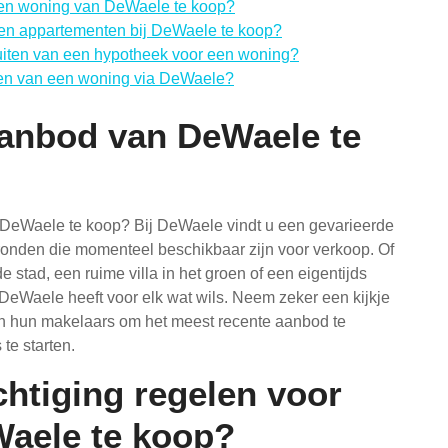
 een woning van DeWaele te koop?
 en appartementen bij DeWaele te koop?
luiten van een hypotheek voor een woning?
open van een woning via DeWaele?
aanbod van DeWaele te
 DeWaele te koop? Bij DeWaele vindt u een gevarieerde
onden die momenteel beschikbaar zijn voor verkoop. Of
 stad, een ruime villa in het groen of een eigentijds
DeWaele heeft voor elk wat wils. Neem zeker een kijkje
n hun makelaars om het meest recente aanbod te
te starten.
chtiging regelen voor
aele te koop?