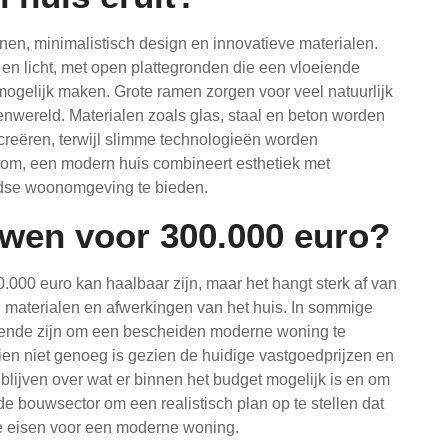
nen, minimalistisch design en innovatieve materialen.
 en licht, met open plattegronden die een vloeiende
mogelijk maken. Grote ramen zorgen voor veel natuurlijk
enwereld. Materialen zoals glas, staal en beton worden
e creëren, terwijl slimme technologieën worden
tom, een modern huis combineert esthetiek met
ijdse woonomgeving te bieden.
uwen voor 300.000 euro?
00 euro kan haalbaar zijn, maar het hangt sterk af van
e, materialen en afwerkingen van het huis. In sommige
oende zijn om een bescheiden moderne woning te
ien niet genoeg is gezien de huidige vastgoedprijzen en
 blijven over wat er binnen het budget mogelijk is en om
de bouwsector om een realistisch plan op te stellen dat
he eisen voor een moderne woning.