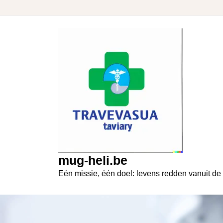
Skip
to
content
mug-heli.be
Eén missie, één doel: levens redden vanuit de 