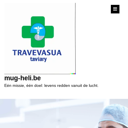
content
mug-heli.be
Eén missie, één doel: levens redden vanuit de lucht.