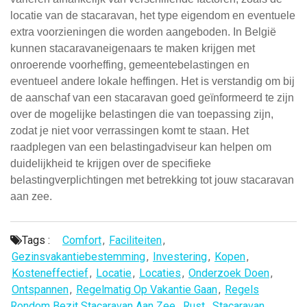
locatie van de stacaravan, het type eigendom en eventuele
extra voorzieningen die worden aangeboden. In België
kunnen stacaravaneigenaars te maken krijgen met
onroerende voorheffing, gemeentebelastingen en
eventueel andere lokale heffingen. Het is verstandig om bij
de aanschaf van een stacaravan goed geïnformeerd te zijn
over de mogelijke belastingen die van toepassing zijn,
zodat je niet voor verrassingen komt te staan. Het
raadplegen van een belastingadviseur kan helpen om
duidelijkheid te krijgen over de specifieke
belastingverplichtingen met betrekking tot jouw stacaravan
aan zee.
Tags :
Comfort
,
Faciliteiten
,
Gezinsvakantiebestemming
,
Investering
,
Kopen
,
Kosteneffectief
,
Locatie
,
Locaties
,
Onderzoek Doen
,
Ontspannen
,
Regelmatig Op Vakantie Gaan
,
Regels
Rondom Bezit Stacaravan Aan Zee
,
Rust
,
Stacaravan
,