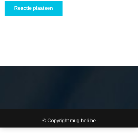
© Copyright mug-heli.be