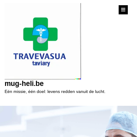
content
mug-heli.be
Eén missie, één doel: levens redden vanuit de lucht.