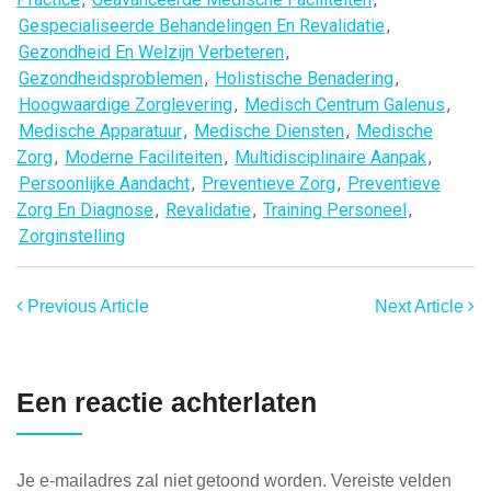
Gespecialiseerde Behandelingen En Revalidatie
,
Gezondheid En Welzijn Verbeteren
,
Gezondheidsproblemen
,
Holistische Benadering
,
Hoogwaardige Zorglevering
,
Medisch Centrum Galenus
,
Medische Apparatuur
,
Medische Diensten
,
Medische
Zorg
,
Moderne Faciliteiten
,
Multidisciplinaire Aanpak
,
Persoonlijke Aandacht
,
Preventieve Zorg
,
Preventieve
Zorg En Diagnose
,
Revalidatie
,
Training Personeel
,
Zorginstelling
Previous Article
Next Article
Een reactie achterlaten
Je e-mailadres zal niet getoond worden.
Vereiste velden