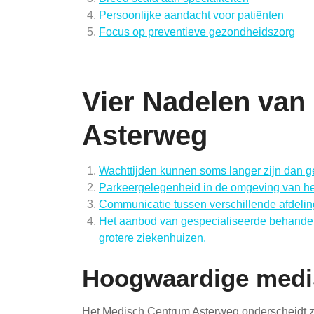
Persoonlijke aandacht voor patiënten
Focus op preventieve gezondheidszorg
Vier Nadelen va
Asterweg
Wachttijden kunnen soms langer zijn dan ge
Parkeergelegenheid in de omgeving van he
Communicatie tussen verschillende afdeli
Het aanbod van gespecialiseerde behandelin
grotere ziekenhuizen.
Hoogwaardige medi
Het Medisch Centrum Asterweg onderscheidt z