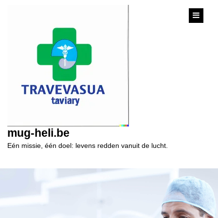
content
mug-heli.be
Eén missie, één doel: levens redden vanuit de lucht.