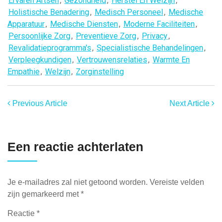
Ervaren Artsen
,
Gezondheid
,
Herstel En Welzijn
,
Holistische Benadering
,
Medisch Personeel
,
Medische
Apparatuur
,
Medische Diensten
,
Moderne Faciliteiten
,
Persoonlijke Zorg
,
Preventieve Zorg
,
Privacy
,
Revalidatieprogramma's
,
Specialistische Behandelingen
,
Verpleegkundigen
,
Vertrouwensrelaties
,
Warmte En
Empathie
,
Welzijn
,
Zorginstelling
Previous Article
Next Article
Een reactie achterlaten
Je e-mailadres zal niet getoond worden.
Vereiste velden
zijn gemarkeerd met
*
Reactie
*