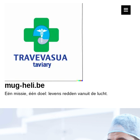
content
mug-heli.be
Eén missie, één doel: levens redden vanuit de lucht.