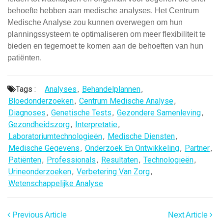
behoefte hebben aan medische analyses. Het Centrum
Medische Analyse zou kunnen overwegen om hun
planningssysteem te optimaliseren om meer flexibiliteit te
bieden en tegemoet te komen aan de behoeften van hun
patiënten.
Tags :
Analyses
,
Behandelplannen
,
Bloedonderzoeken
,
Centrum Medische Analyse
,
Diagnoses
,
Genetische Tests
,
Gezondere Samenleving
,
Gezondheidszorg
,
Interpretatie
,
Laboratoriumtechnologieën
,
Medische Diensten
,
Medische Gegevens
,
Onderzoek En Ontwikkeling
,
Partner
,
Patiënten
,
Professionals
,
Resultaten
,
Technologieën
,
Urineonderzoeken
,
Verbetering Van Zorg
,
Wetenschappelijke Analyse
Previous Article
Next Article