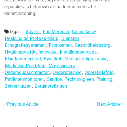
reputatie als betrouwbare partner in medische
dienstverlening.
Tags :
Advies
,
Bnp Medisch
,
Consultancy
,
Deskundige Professionals
,
Diensten
,
Echografiesystemen
,
Fabrikanten
,
Gezondheidszorg
,
Hygiënepraktijk
,
Innovatie
,
Installatieservices
,
Klanttevredenheid
,
Kwaliteit
,
Medische Apparatuur
,
Medische Praktijken
,
Mri-Scanners
,
Onderhoudscontracten
,
Ondersteuning
,
Operatietafels
,
Patiëntenmonitoren
,
Service
,
Technologieën
,
Training
,
Ziekenhuizen
,
Zorginstellingen
Previous Article
Next Article