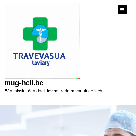
content
mug-heli.be
Eén missie, één doel: levens redden vanuit de lucht.