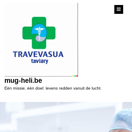
content
mug-heli.be
Eén missie, één doel: levens redden vanuit de lucht.