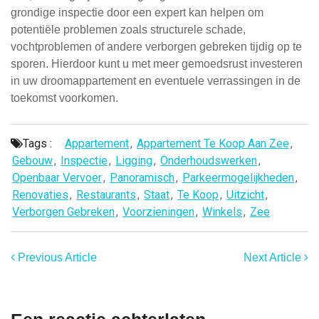
grondige inspectie door een expert kan helpen om
potentiële problemen zoals structurele schade,
vochtproblemen of andere verborgen gebreken tijdig op te
sporen. Hierdoor kunt u met meer gemoedsrust investeren
in uw droomappartement en eventuele verrassingen in de
toekomst voorkomen.
Tags :
Appartement
,
Appartement Te Koop Aan Zee
,
Gebouw
,
Inspectie
,
Ligging
,
Onderhoudswerken
,
Openbaar Vervoer
,
Panoramisch
,
Parkeermogelijkheden
,
Renovaties
,
Restaurants
,
Staat
,
Te Koop
,
Uitzicht
,
Verborgen Gebreken
,
Voorzieningen
,
Winkels
,
Zee
Previous Article
Next Article