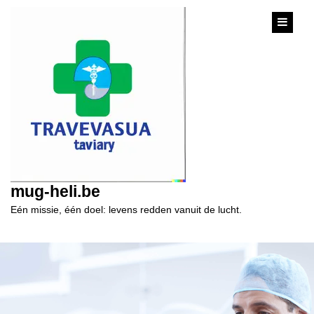
content
mug-heli.be
Eén missie, één doel: levens redden vanuit de lucht.