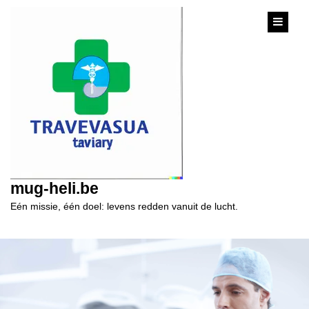
content
mug-heli.be
Eén missie, één doel: levens redden vanuit de lucht.