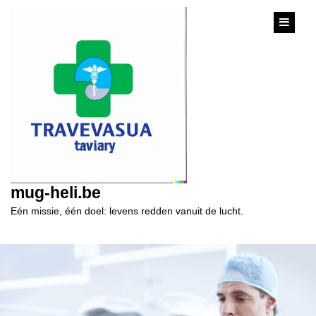
content
mug-heli.be
Eén missie, één doel: levens redden vanuit de lucht.