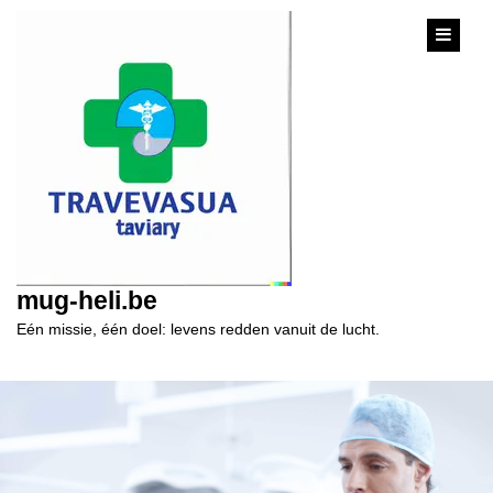
content
mug-heli.be
Eén missie, één doel: levens redden vanuit de lucht.