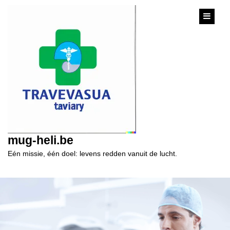
content
mug-heli.be
Eén missie, één doel: levens redden vanuit de lucht.