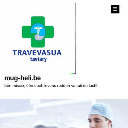
content
mug-heli.be
Eén missie, één doel: levens redden vanuit de lucht.