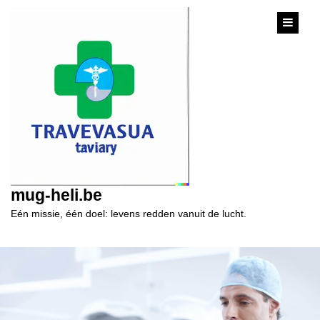
content
mug-heli.be
Eén missie, één doel: levens redden vanuit de lucht.