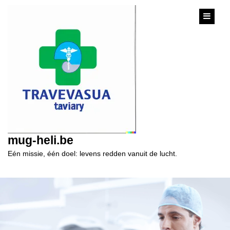
content
mug-heli.be
Eén missie, één doel: levens redden vanuit de lucht.