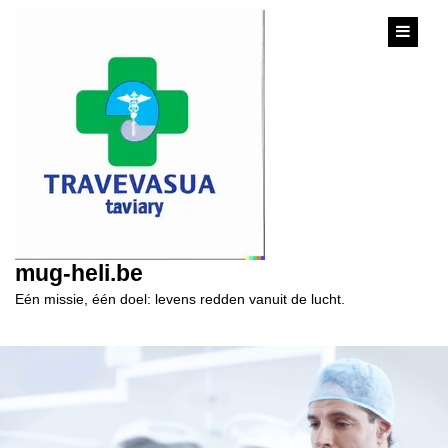
content
mug-heli.be
Eén missie, één doel: levens redden vanuit de lucht.