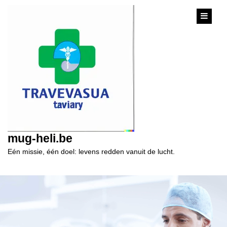
content
mug-heli.be
Eén missie, één doel: levens redden vanuit de lucht.