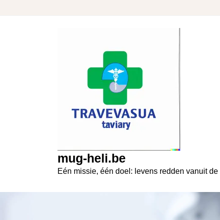
Skip
to
content
mug-heli.be
Eén missie, één doel: levens redden vanuit de 