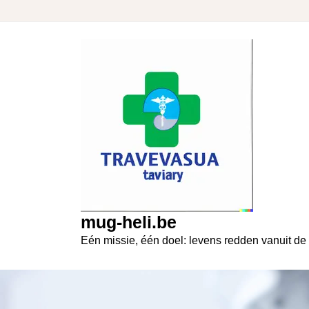
Skip
to
content
mug-heli.be
Eén missie, één doel: levens redden vanuit de 