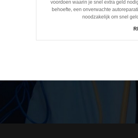
voordoen waarin je snel extra geld nod
behoefte, een onverwachte autoreparati
noodzakelijk om snel geld 
R