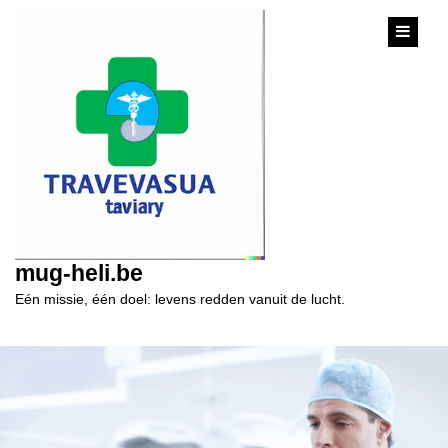
content
mug-heli.be
Eén missie, één doel: levens redden vanuit de lucht.