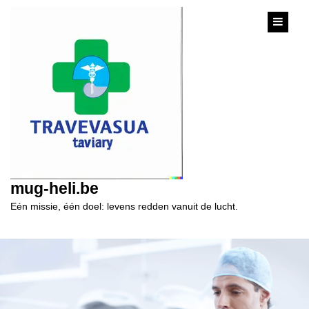
content
mug-heli.be
Eén missie, één doel: levens redden vanuit de lucht.