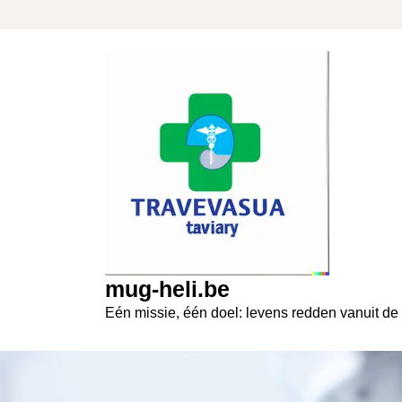
Skip
to
content
mug-heli.be
Eén missie, één doel: levens redden vanuit de 