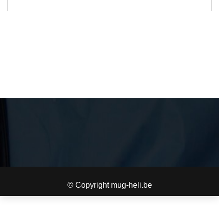
© Copyright mug-heli.be