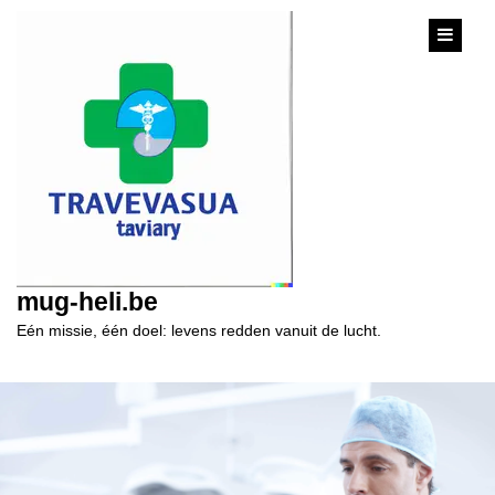
content
mug-heli.be
Eén missie, één doel: levens redden vanuit de lucht.