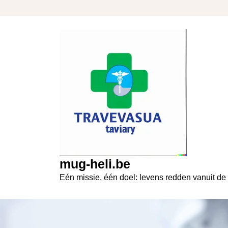
Skip
to
content
mug-heli.be
Eén missie, één doel: levens redden vanuit de 