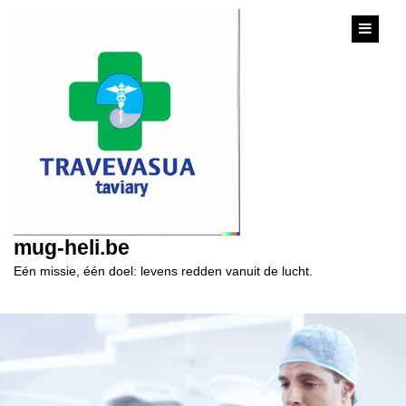
content
mug-heli.be
Eén missie, één doel: levens redden vanuit de lucht.