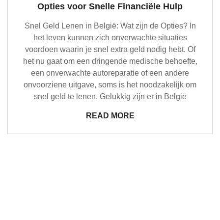
Opties voor Snelle Financiële Hulp
Snel Geld Lenen in België: Wat zijn de Opties? In
het leven kunnen zich onverwachte situaties
voordoen waarin je snel extra geld nodig hebt. Of
het nu gaat om een dringende medische behoefte,
een onverwachte autoreparatie of een andere
onvoorziene uitgave, soms is het noodzakelijk om
snel geld te lenen. Gelukkig zijn er in België
READ MORE