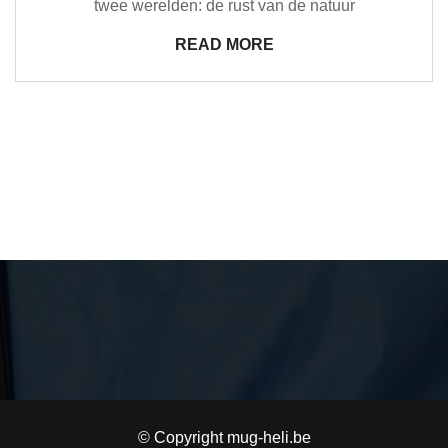
twee werelden: de rust van de natuur
READ MORE
© Copyright mug-heli.be