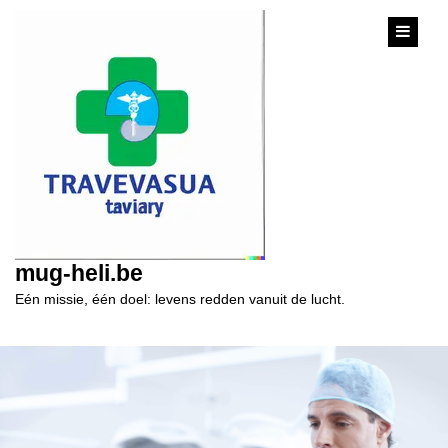
content
mug-heli.be
Eén missie, één doel: levens redden vanuit de lucht.