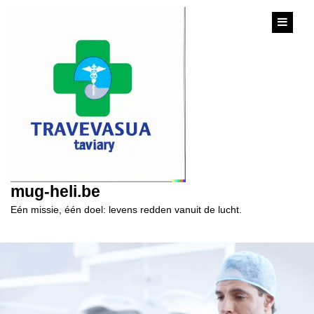
content
mug-heli.be
Eén missie, één doel: levens redden vanuit de lucht.