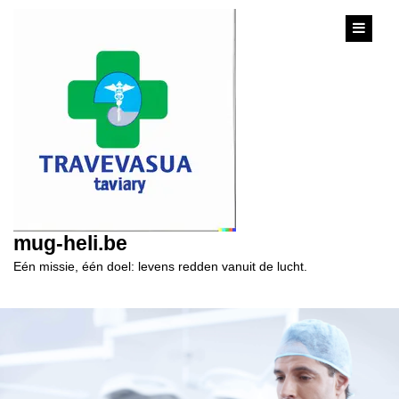
content
mug-heli.be
Eén missie, één doel: levens redden vanuit de lucht.