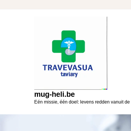
Skip
to
content
mug-heli.be
Eén missie, één doel: levens redden vanuit de 