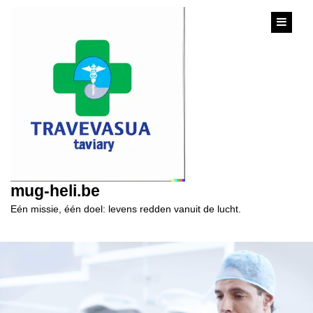
content
mug-heli.be
Eén missie, één doel: levens redden vanuit de lucht.