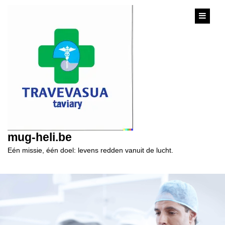
content
mug-heli.be
Eén missie, één doel: levens redden vanuit de lucht.