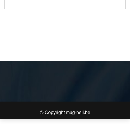
© Copyright mug-heli.be