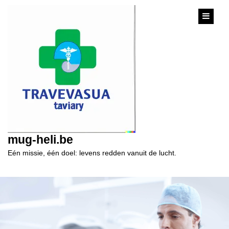
content
mug-heli.be
Eén missie, één doel: levens redden vanuit de lucht.