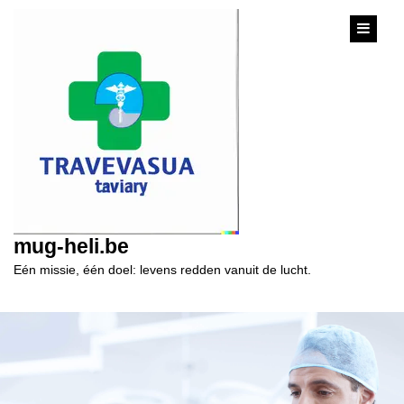
content
mug-heli.be
Eén missie, één doel: levens redden vanuit de lucht.