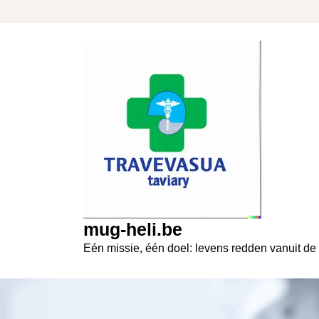
Skip
to
content
mug-heli.be
Eén missie, één doel: levens redden vanuit de 