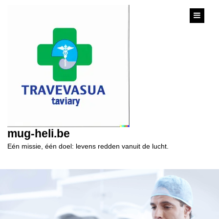
content
mug-heli.be
Eén missie, één doel: levens redden vanuit de lucht.