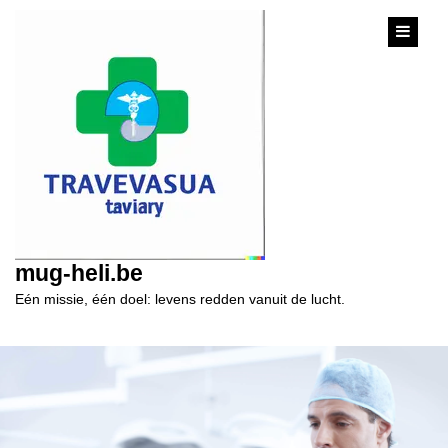
content
mug-heli.be
Eén missie, één doel: levens redden vanuit de lucht.