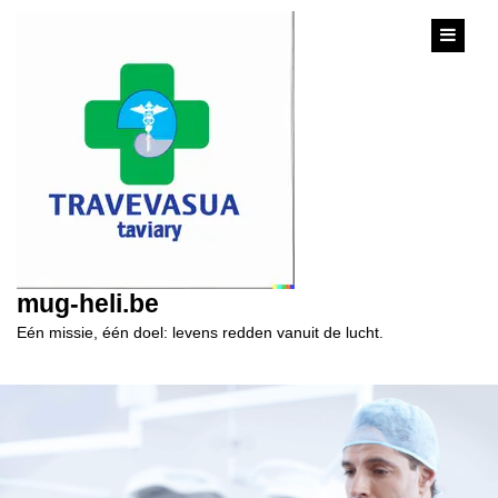
content
mug-heli.be
Eén missie, één doel: levens redden vanuit de lucht.