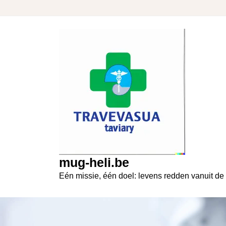
Skip
to
content
mug-heli.be
Eén missie, één doel: levens redden vanuit de 