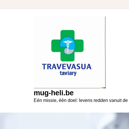
Skip
to
content
mug-heli.be
Eén missie, één doel: levens redden vanuit de 