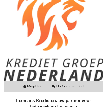
Mug-Heli
No Comment Yet
Leemans Kredieten: uw partner voor
betrouwbare financiële