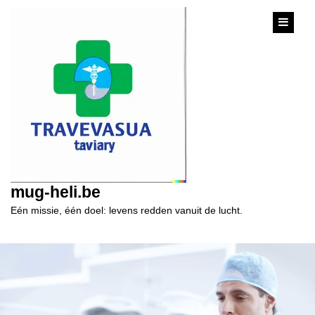
content
mug-heli.be
Eén missie, één doel: levens redden vanuit de lucht.