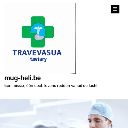
content
mug-heli.be
Eén missie, één doel: levens redden vanuit de lucht.