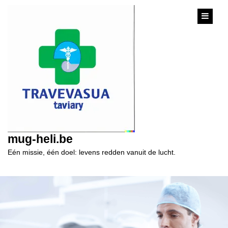
content
mug-heli.be
Eén missie, één doel: levens redden vanuit de lucht.