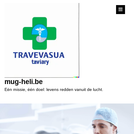
content
mug-heli.be
Eén missie, één doel: levens redden vanuit de lucht.