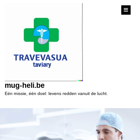
content
mug-heli.be
Eén missie, één doel: levens redden vanuit de lucht.