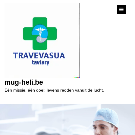
content
mug-heli.be
Eén missie, één doel: levens redden vanuit de lucht.